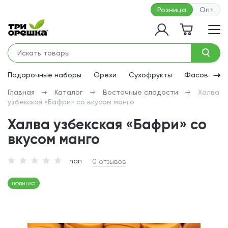
Розница
Опт
Подарочные наборы
Орехи
Сухофрукты
Фасованная
Главная
Каталог
Восточные сладости
Халва
узбекская «Бафри» со вкусом манго
Халва узбекская «Бафри» со
вкусом манго
nan
0 отзывов
новинка