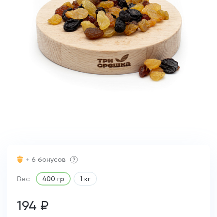
+ 6 бонусов
Вес
400 гр
1 кг
194 ₽