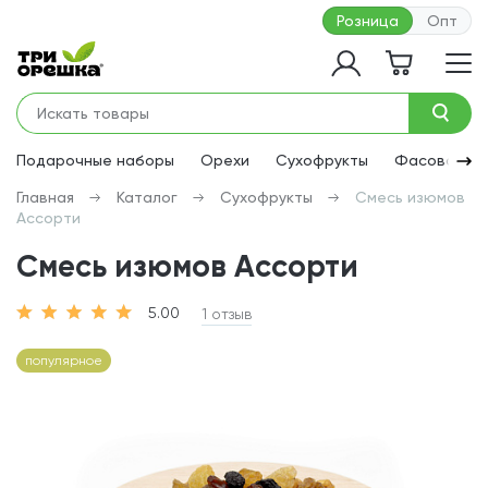
Розница
Опт
Подарочные наборы
Орехи
Сухофрукты
Фасованная
Главная
Каталог
Сухофрукты
Смесь изюмов
Ассорти
Смесь изюмов Ассорти
5.00
1 отзыв
популярное