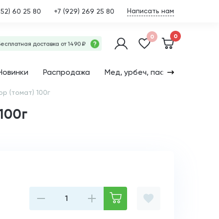
Написать нам
452) 60 25 80
+7 (929) 269 25 80
0
0
?
Бесплатная доставка от 1490 ₽
Новинки
Распродажа
Мед, урбеч, пасты
Семена
р (томат) 100г
100г