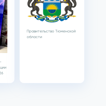
Правительство Тюменской
области
-
ации
26