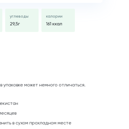
углеводы
калории
29,5г
161 ккал
 в упаковке может немного отличаться.
бекистан
 месяцев
анить в сухом прохладном месте