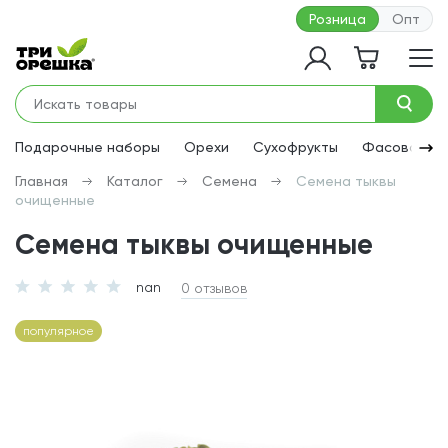
Розница
Опт
Подарочные наборы
Орехи
Сухофрукты
Фасованная
Главная
Каталог
Семена
Семена тыквы
очищенные
Семена тыквы очищенные
nan
0 отзывов
популярное