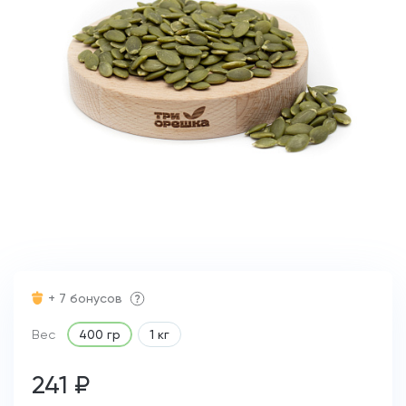
+ 7 бонусов
Вес
400 гр
1 кг
241 ₽