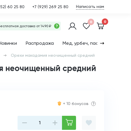
Написать нам
452) 60 25 80
+7 (929) 269 25 80
0
0
?
Бесплатная доставка от 1490 ₽
Новинки
Распродажа
Мед, урбеч, пасты
Семена
Орехи макадамия неочищенный средний
я неочищенный средний
+ 10 бонусов