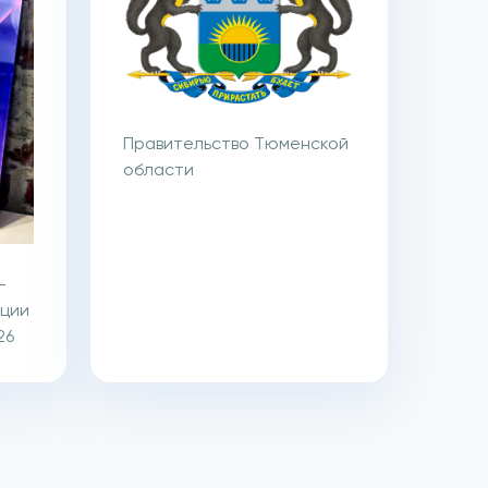
Правительство Тюменской
области
-
ации
26