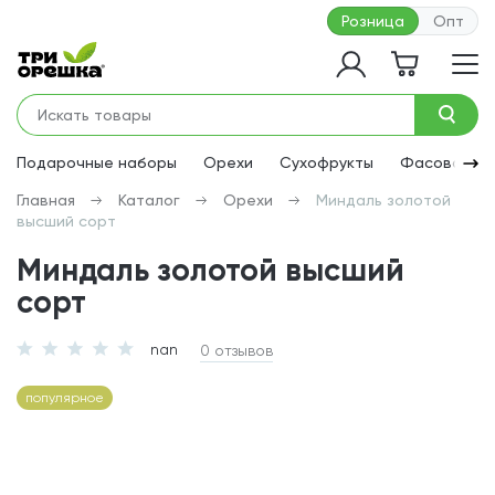
Розница
Опт
Подарочные наборы
Орехи
Сухофрукты
Фасованная
Главная
Каталог
Орехи
Миндаль золотой
высший сорт
Миндаль золотой высший
сорт
nan
0 отзывов
популярное